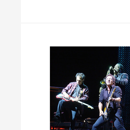
BRUCE
SPRINGSTEEN
AND
THE
E
STREET
BAND
–
20/07/2008