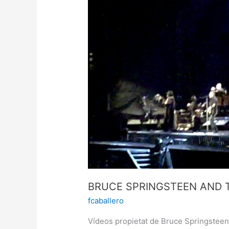
AND
THE
E
STREET
BAND
–
19/07/2008
BRUCE SPRINGSTEEN AND T
fcaballero
Vídeos propietat de Bruce Springsteen