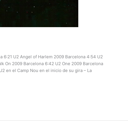
a 6:21 U2 Angel of Harlem 2009 Barcelona 4:54 U2
Walk On 2009 Barcelona 6:42 U2 One 2009 Barcelona
2 en el Camp Nou en el inicio de su gira – La