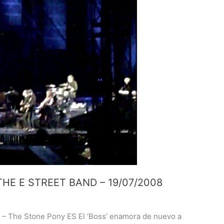
HE E STREET BAND – 19/07/2008
 – The Stone Pony ES El ‘Boss’ enamora de nuevo a