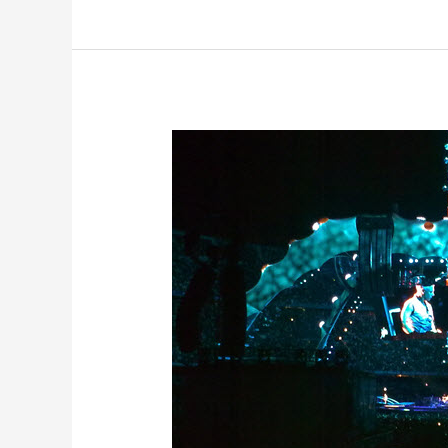
U2
–
30/06/2009