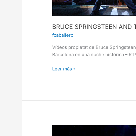
BRUCE SPRINGSTEEN AND T
fcaballero
Vídeos propietat de Bruce Springsteen
Barcelona en una noche histórica – R
Leer más »
BRUCE
SPRINGSTEEN