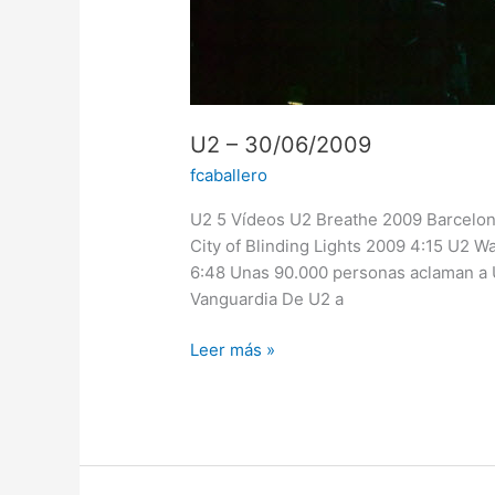
U2 – 30/06/2009
fcaballero
U2 5 Vídeos U2 Breathe 2009 Barcelon
City of Blinding Lights 2009 4:15 U2 
6:48 Unas 90.000 personas aclaman a U
Vanguardia De U2 a
Leer más »