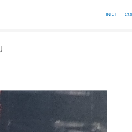
INICI
CO
U