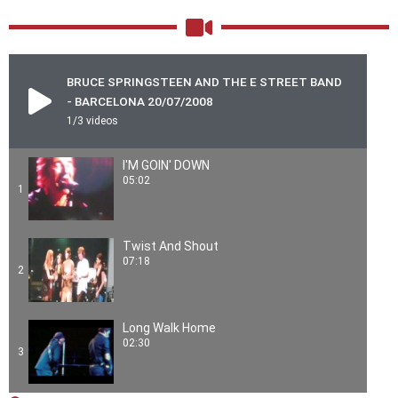
BRUCE SPRINGSTEEN AND THE E STREET BAND
- BARCELONA 20/07/2008
1
/3
videos
I'M GOIN' DOWN
05:02
1
Twist And Shout
07:18
2
Long Walk Home
02:30
3