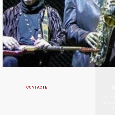
N
Siguis
quan a
o
CONTACTE
Queen