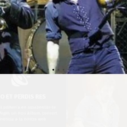
O ET PERDIS RES
 el primer/a en assabentar-te
fegim un nou àlbum, concert
 notícia a la nostra web
No enviem correu brossa!
Bruce Springsteen - 21/04