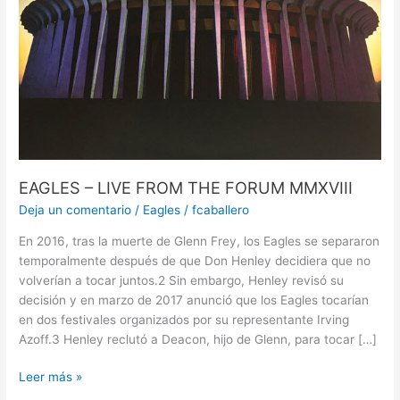
EAGLES – LIVE FROM THE FORUM MMXVIII
Deja un comentario
/
Eagles
/
fcaballero
En 2016, tras la muerte de Glenn Frey, los Eagles se separaron
temporalmente después de que Don Henley decidiera que no
volverían a tocar juntos.2​ Sin embargo, Henley revisó su
decisión y en marzo de 2017 anunció que los Eagles tocarían
en dos festivales organizados por su representante Irving
Azoff.3​ Henley reclutó a Deacon, hijo de Glenn, para tocar […]
Leer más »