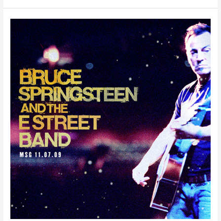
BRUCE
SPRINGSTEEN
AND
THE
E
STREET
BAND
–
MADISON
SQUARE
GARDEN
NEW
YORK,
NY
–
07/11/2009