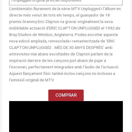
L’emblemàtic lliurament de la sèrie MTV Unplugged i l’àlbum en
directe més venut de tots els temps, el guanyador de 18
premis Grammy Eric Clapton va gravar originalment la seva
inoblidable actuació d’ERIC CLAPTON UNPLUGGED el 1992 als
Bray Studios de Windsor, Anglaterra. Podeu escoltar aquesta
nova edició ampliada, remesclada i remasteritzada de ‘ERIC
CLAPTON UNPLUGGED… MÉS DE 30 ANYS DESPRÉS’ amb
entrevistes mai abans escoltades de Clapton parlant de la
inspiració darrere de les cançons just abans de pujar a
l’escenari, perfectament integrades amb l’àudio de l’actuació.
Aquest llançament físic també inclou cançons no incloses a
l’emissió original de MTV.
COMPRAR