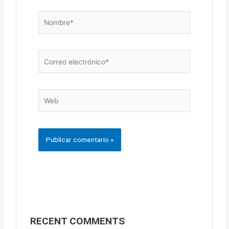
Nombre*
Correo
electrónico*
Web
A
l
t
e
r
n
RECENT COMMENTS
a