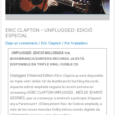
ERIC CLAPTON – UNPLUGGED: EDICIÓ
ESPECIAL
Deja un comentario
/
Eric Clapton
/ Por
fcaballero
UNPLUGGED: EDICIÓ MILLORADA
VIA
BUSHBRANCH/SURFDOG RECORDS JA ESTÀ
DISPONIBLE EN TRIPLE VINIL I DOBLE CD
Unplugged: Enhanced Edition
d’Eric Clapton ja està disponible
en triple vinil i doble CD de Bushbranch/Surfdog Records.
Aquesta edició ampliada segueix la recent estrena en
streaming d’
ERIC CLAPTON UNPLUGGED… MÉS DE 30 ANYS
DESPRÉS
, que va començar a emetre’s a principis d’aquest
any a Paramount+. El llançament físic de l’edició ampliada, a
més de les noves mescles Dolby Atmos només digitals de
l’
Unplugged
original ja estan disponibles.