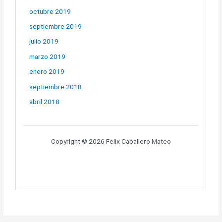
octubre 2019
septiembre 2019
NO ET PERDIS RES
julio 2019
Siguis el primer/a en
marzo 2019
assabentar-te quan
enero 2019
afegim un nou àlbum,
concert o notícia a la
septiembre 2018
nostra web
abril 2018
Copyright © 2026 Felix Caballero Mateo
No enviem correu
brossa!