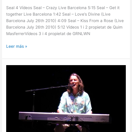
Seal 4 Vídeos Seal – Crazy Live Barcelona 5:15 Seal – Get it
together Live Barcelona 1:42 Seal – Love’s Divine (Live
Barcelona July 26th 2010) 4:09 Seal – Kiss From a Rose (Live
Barcelona July 26th 2010) 5:12 Vídeos 1 i 2 propietat de Quim
MasferrerVídeos 3 i 4 propietat de GRNLWN
Leer más »
ROGER
HODGSON
–
01/07/2009