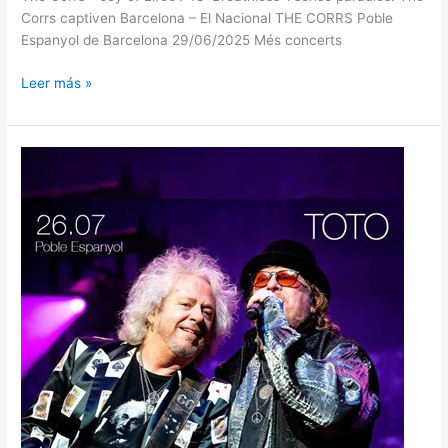
Corrs captiven Barcelona – El Nacional THE CORRS Poble
Espanyol de Barcelona 29/06/2025 Més concerts
Leer más »
TOTO
–
26072024