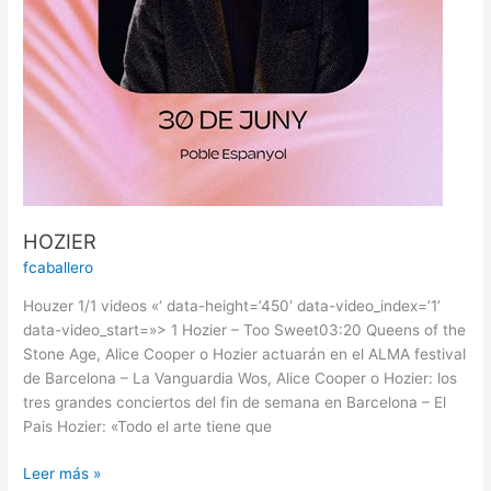
HOZIER
fcaballero
Houzer 1/1 videos «‘ data-height=’450′ data-video_index=’1’
data-video_start=»> 1 Hozier – Too Sweet03:20 Queens of the
Stone Age, Alice Cooper o Hozier actuarán en el ALMA festival
de Barcelona – La Vanguardia Wos, Alice Cooper o Hozier: los
tres grandes conciertos del fin de semana en Barcelona – El
Pais Hozier: «Todo el arte tiene que
Leer más »