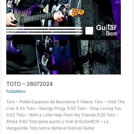
TOTO – 26072024
fcaballero
Toto – Poble Espanyol de Barcelona 5 Vídeos Toto – Hold The
Line 3:43 Toto – Georgy Porgy 3:52 Toto – Stop Loving You
5:02 Toto – With a Little Help From My Friends 5:25 Toto –
Africa 5:42 Toto pone punto y final al GuitarBCN – La
Vanguardia Toto tanca demà el festival Guitar