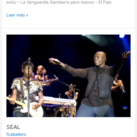
estiu – La Vanguardia Gamberro pero menos – El País
Leer más »
SEAL
SEAL
fcaballero