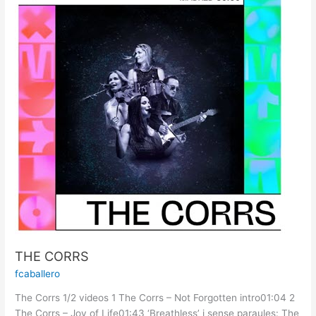
THE CORRS
fcaballero
The Corrs 1/2 videos 1 The Corrs – Not Forgotten intro01:04 2
The Corrs – Joy of Life01:43 ‘Breathless’ i sense paraules: The