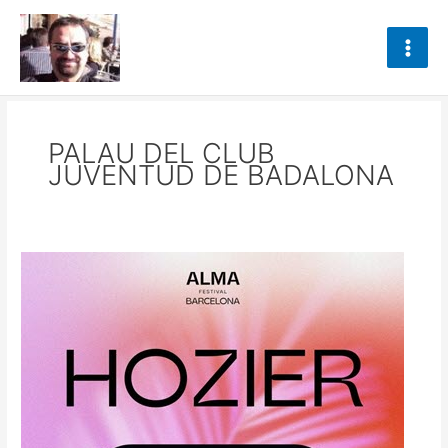
Ir
al
contenido
PALAU DEL CLUB
JUVENTUD DE BADALONA
BILLY
JOEL