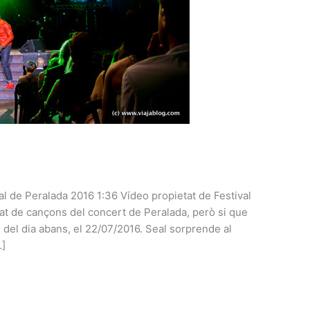
al de Peralada 2016 1:36 Vídeo propietat de Festival
stat de cançons del concert de Peralada, però si que
 del dia abans, el 22/07/2016. Seal sorprende al
…]