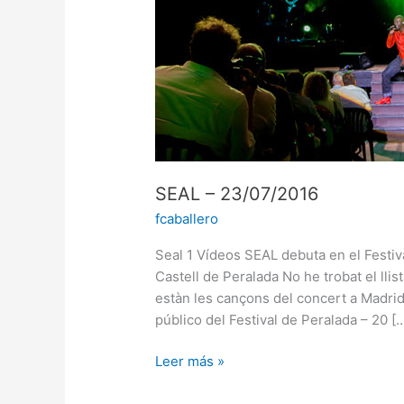
SEAL – 23/07/2016
fcaballero
Seal 1 Vídeos SEAL debuta en el Festiv
Castell de Peralada No he trobat el lli
estàn les cançons del concert a Madrid
público del Festival de Peralada – 20 [
Leer más »