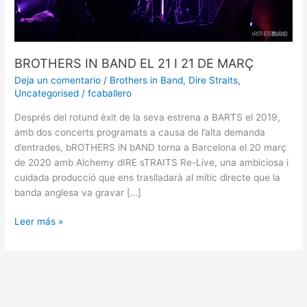
BROTHERS IN BAND EL 21 I 21 DE MARÇ
Deja un comentario
/
Brothers in Band
,
Dire Straits
,
Uncategorised
/
fcaballero
Després del rotund èxit de la seva estrena a BARTS el 2019,
amb dos concerts programats a causa de l’alta demanda
d’entrades, bROTHERS iN bAND torna a Barcelona el 20 març
de 2020 amb Alchemy dIRE sTRAITS Re-Live, una ambiciosa i
cuidada producció que ens traslladarà al mític directe que la
banda anglesa va gravar […]
Leer más »