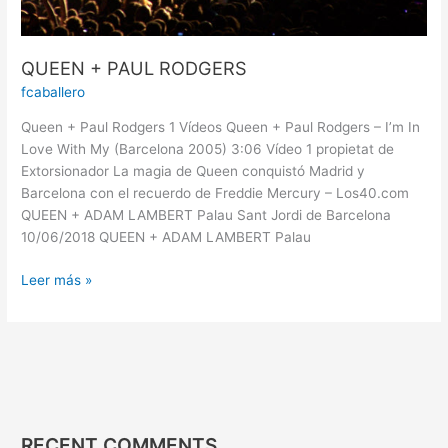
QUEEN + PAUL RODGERS
fcaballero
Queen + Paul Rodgers 1 Vídeos Queen + Paul Rodgers – I’m In
Love With My (Barcelona 2005) 3:06 Vídeo 1 propietat de
Extorsionador La magia de Queen conquistó Madrid y
Barcelona con el recuerdo de Freddie Mercury – Los40.com
QUEEN + ADAM LAMBERT Palau Sant Jordi de Barcelona
10/06/2018 QUEEN + ADAM LAMBERT Palau
Leer más »
RECENT COMMENTS