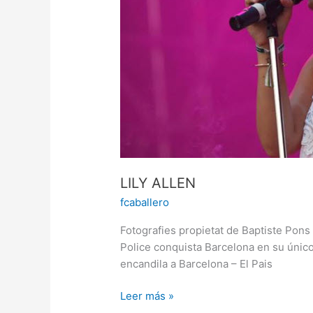
LILY ALLEN
fcaballero
Fotografies propietat de Baptiste Po
Police conquista Barcelona en su únic
encandila a Barcelona – El Pais
Leer más »