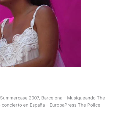
ns Summercase 2007, Barcelona – Musiqueando The
o concierto en España – EuropaPress The Police