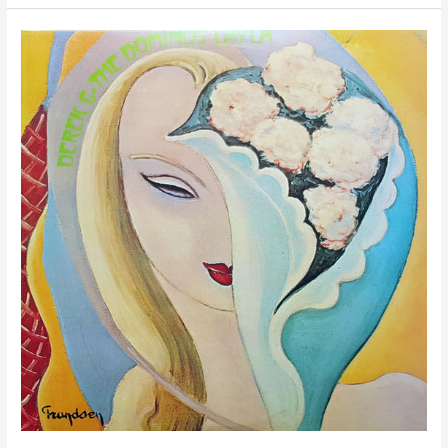
LAYLA
AND
OTHER
ASSORTED
LOVE
SONGS