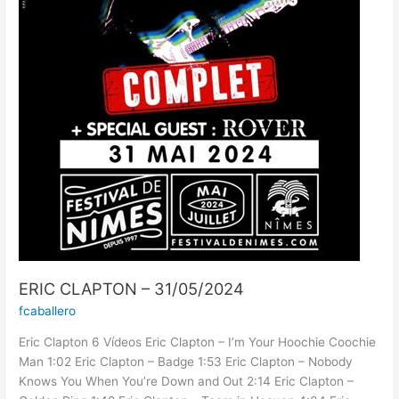
ERIC CLAPTON – 31/05/2024
fcaballero
Eric Clapton 6 Vídeos Eric Clapton – I’m Your Hoochie Coochie
Man 1:02 Eric Clapton – Badge 1:53 Eric Clapton – Nobody
Knows You When You’re Down and Out 2:14 Eric Clapton –