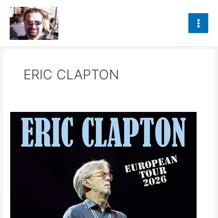
Ir
al
contenido
ERIC CLAPTON
ERIC
CLAPTON
–
10/05/2026