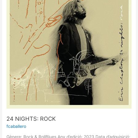
ROCK
24 NIGHTS: ROCK
fcaballero
Gènere: Rock & RollBlues Any d’edició: 2023 Data d’adquisició: