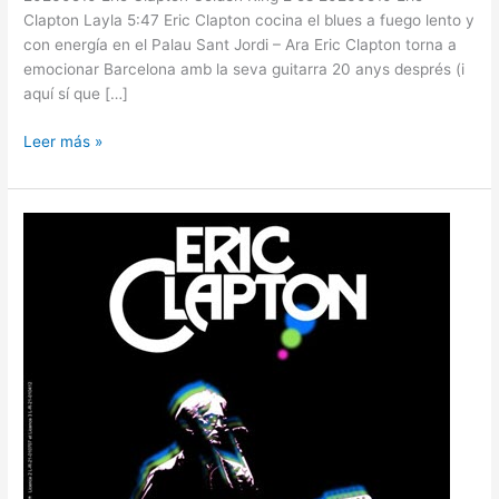
Clapton Layla 5:47 Eric Clapton cocina el blues a fuego lento y
con energía en el Palau Sant Jordi – Ara Eric Clapton torna a
emocionar Barcelona amb la seva guitarra 20 anys després (i
aquí sí que […]
Leer más »
ERIC
CLAPTON
–
31/05/2024