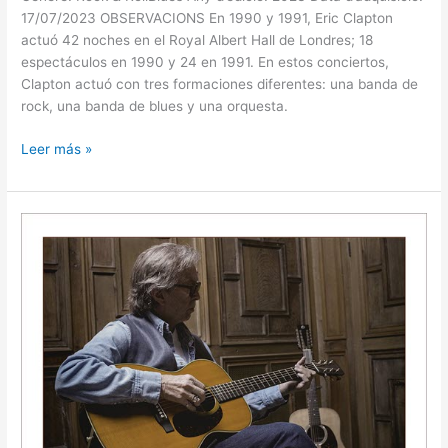
17/07/2023 OBSERVACIONS En 1990 y 1991, Eric Clapton
actuó 42 noches en el Royal Albert Hall de Londres; 18
espectáculos en 1990 y 24 en 1991. En estos conciertos,
Clapton actuó con tres formaciones diferentes: una banda de
rock, una banda de blues y una orquesta.
Leer más »
THE
LADY
IN
THE
BALCONY