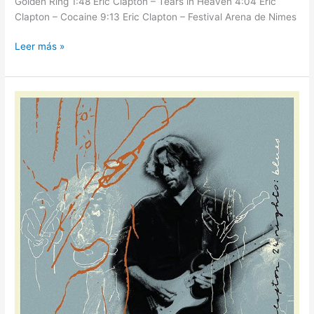
Golden Ring 1:48 Eric Clapton – Tears in Heaven 4:04 Eric
Clapton – Cocaine 9:13 Eric Clapton – Festival Arena de Nimes
Leer más »
24
NIGHTS:
BLUES