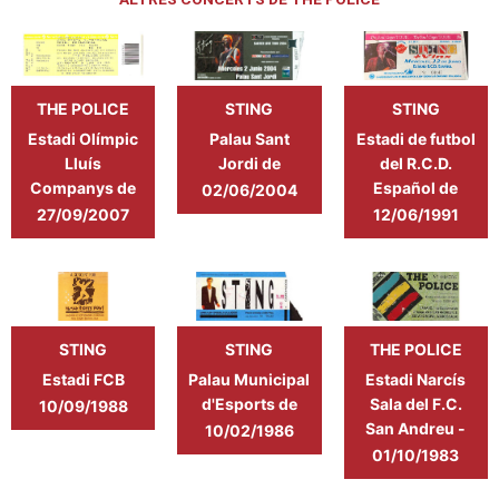
THE POLICE
STING
STING
Estadi Olímpic
Palau Sant
Estadi de futbol
Lluís
Jordi de
del R.C.D.
Companys de
Barcelona
Español de
02/06/2004
Barcelona
Barcelona
27/09/2007
12/06/1991
STING
STING
THE POLICE
Estadi FCB
Palau Municipal
Estadi Narcís
Camp Nou
d'Esports de
Sala del F.C.
10/09/1988
Barcelona
San Andreu -
10/02/1986
Barcelona
01/10/1983