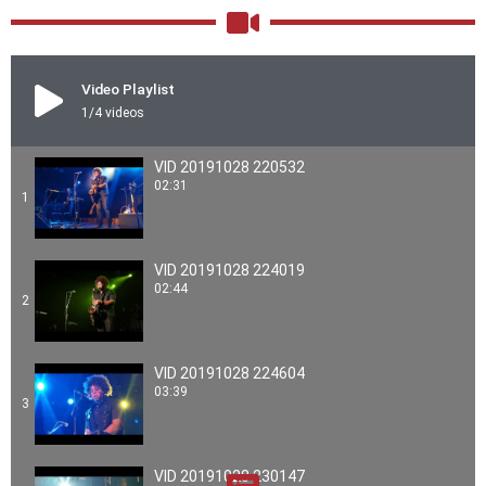
Video Playlist
1
/4
videos
VID 20191028 220532
02:31
1
VID 20191028 224019
02:44
2
VID 20191028 224604
03:39
3
VID 20191028 230147