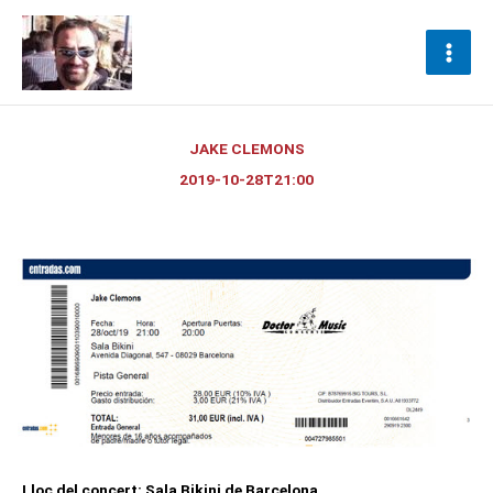
Ir
al
contenido
JAKE CLEMONS
2019-10-28T21:00
Lloc del concert: Sala Bikini de Barcelona