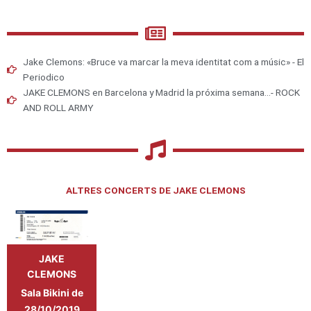
Jake Clemons: «Bruce va marcar la meva identitat com a músic» - El
Periodico
JAKE CLEMONS en Barcelona y Madrid la próxima semana...- ROCK
AND ROLL ARMY
ALTRES CONCERTS DE JAKE CLEMONS
JAKE
CLEMONS
Sala Bikini de
Barcelona
28/10/2019