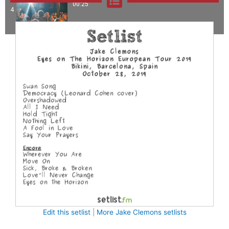
00:25
4
Edit this setlist
|
More Jake Clemons setlists