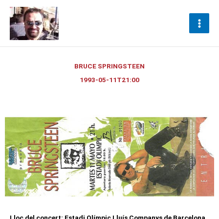
Ir
al
contenido
BRUCE SPRINGSTEEN
1993-05-11T21:00
Lloc del concert: Estadi Olímpic Lluís Companys de Barcelona