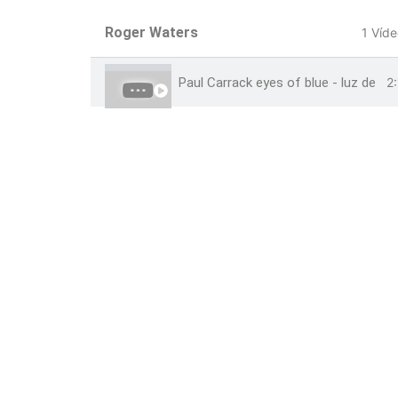
Roger Waters
1 Víd
Paul Carrack eyes of blue - luz de ga
2