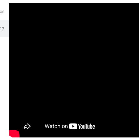
eos
s
:17