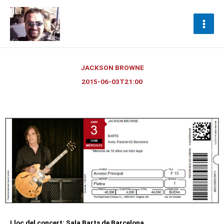
Ir
al
contenido
JACKSON BROWNE
2015-06-03T21:00
Lloc del concert: Sala Barts de Barcelona