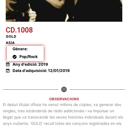
CD.1008
GOLD
ASIA
Gènere:
Pop/Rock
Any d'edició: 2019
Data d'adquisició: 12/01/2019
OBSERVACIONS
El debut titulat d'Àsia ha venut milions de còpies, va generar dos
singles, tres estàndards de ràdio addicionals i va impulsar un
llegat que va transcendir les seves històries individuals durant els
anys vuitanta. 'GOLD' recull totes les cançons registrades en els