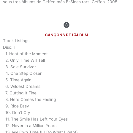
seus tres àlbums de Geffen més B-Sides rars. Geffen. 2005.
CANÇONS DE L'ÀLBUM
Track Listings
Disc: 1
1. Heat of the Moment
2. Only Time Will Tell
3. Sole Survivor
4. One Step Closer
5. Time Again
6. Wildest Dreams
7. Cutting It Fine
8. Here Comes the Feeling
9. Ride Easy
10. Don't Cry
11. The Smile Has Left Your Eyes
12. Never in a Million Years
13. My Own Time (I'll Do What I Want)