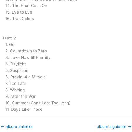
14. The Heat Goes On
15. Eye to Eye
16. True Colors
Disc: 2
1. Go
2. Countdown to Zero
3. Love Now till Eternity
4. Daylight
5. Suspicion
6. Prayin' 4 a Miracle
7. Too Late
8. Wishing
9. After the War
10. Summer (Can't Last Too Long)
11. Days Like These
←
album anterior
album siguiente
→